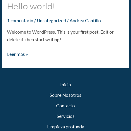
Hello world!
Hello
world!
1 comentario
/
Uncategorized
/
Andrea Cantillo
Welcome to WordPress. This is your first post. Edit or
delete it, then start writing!
Leer más »
Inicio
Sobre Nosotros
Contacto
Servicios
Limpieza profunda