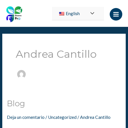
Ir
Main
al
Alternar
English
Men
contenido
menú
Andrea Cantillo
Blog
Blog
Deja un comentario
/
Uncategorized
/
Andrea Cantillo